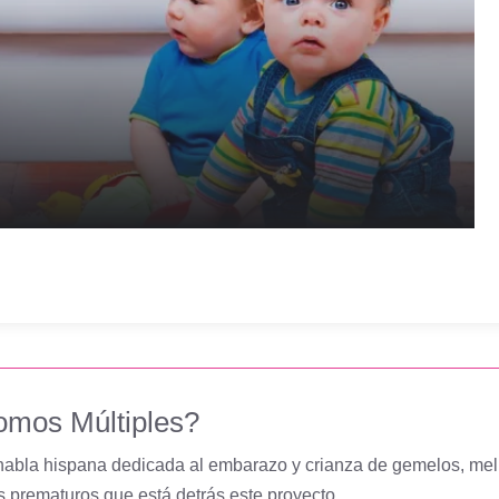
omos Múltiples?
bla hispana dedicada al embarazo y crianza de gemelos, melliz
 prematuros que está detrás este proyecto.