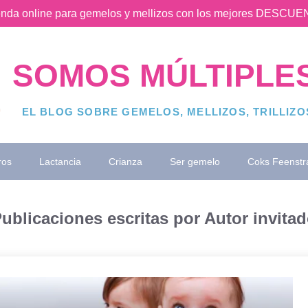
ienda online para gemelos y mellizos con los mejores DESC
SOMOS MÚLTIPLE
EL BLOG SOBRE GEMELOS, MELLIZOS, TRILLIZ
ros
Lactancia
Crianza
Ser gemelo
Coks Feenstr
ublicaciones escritas por Autor invita