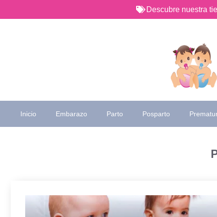
Saltar
Descubre nuestra t
al
contenido
Inicio
Embarazo
Parto
Posparto
Prematu
P