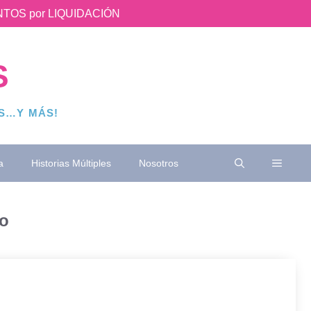
UENTOS por LIQUIDACIÓN
S
OS…Y MÁS!
a
Historias Múltiples
Nosotros
do