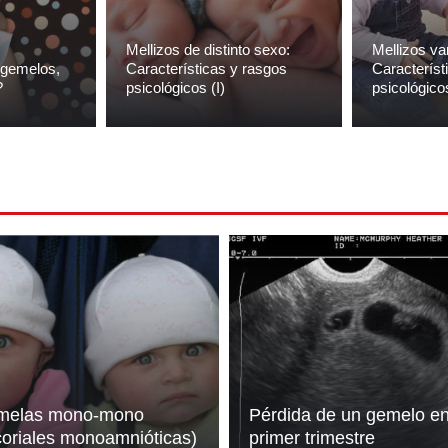
Mellizos de distinto sexo:
Mellizos va
s gemelos,
Características y rasgos
Característ
?
psicológicos (I)
psicológico
melas mono-mono
Pérdida de un gemelo en
oriales monoamnióticas)
primer trimestre