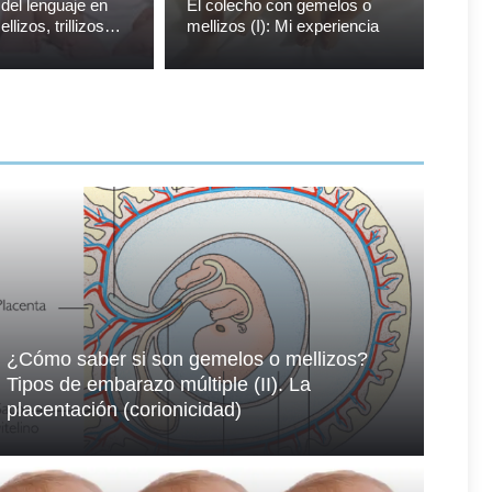
 del lenguaje en
El colecho con gemelos o
llizos, trillizos…
mellizos (I): Mi experiencia
¿Cómo saber si son gemelos o mellizos?
Tipos de embarazo múltiple (II). La
placentación (corionicidad)