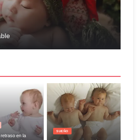
able
SUEÑO
retraso en la