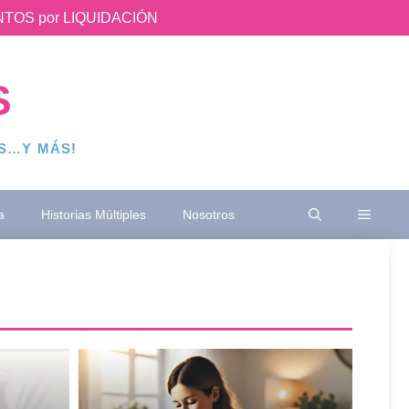
UENTOS por LIQUIDACIÓN
S
OS…Y MÁS!
a
Historias Múltiples
Nosotros