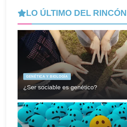
LO ÚLTIMO DEL
RINCÓN
GENÉTICA Y BIOLOGÍA
¿Ser sociable es genético?