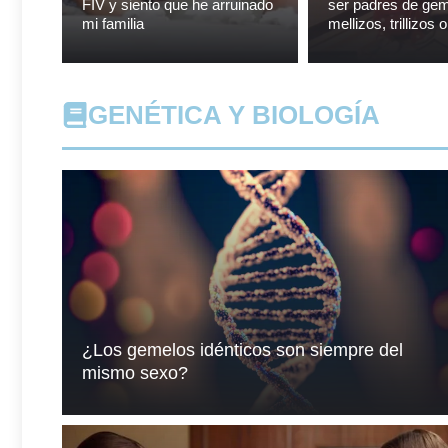
FIV y siento que he arruinado
ser padres de gem
mi familia
mellizos, trillizos
GENÉTICA Y BIOLOGÍA
¿Los gemelos idénticos son siempre del
mismo sexo?