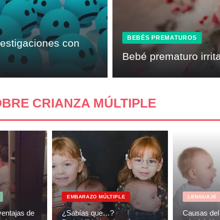
BEBÉS PREMATUROS
vestigaciones con
Bebé prematuro irrit
OBRE
CRIANZA MÚLTIPLE
EMBARAZO MÚLTIPLE
LENGUAJE
ventajas de
¿Sabías que…?
Causas del 