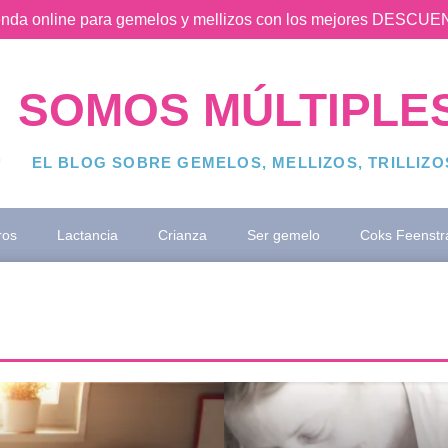
ienda online para gemelos y mellizos con los mejores DESC
SOMOS MÚLTIPLE
EL BLOG SOBRE GEMELOS, MELLIZOS, TRILLIZ
ros
Lactancia
Crianza
Ser gemelo
Coks Feenstr