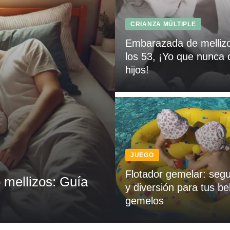
CRIANZA MÚLTIPLE
Embarazada de melliz
los 53, ¡Yo que nunca 
hijos!
JUEGO
Flotador gemelar: segu
mellizos: Guía
y diversión para tus b
gemelos