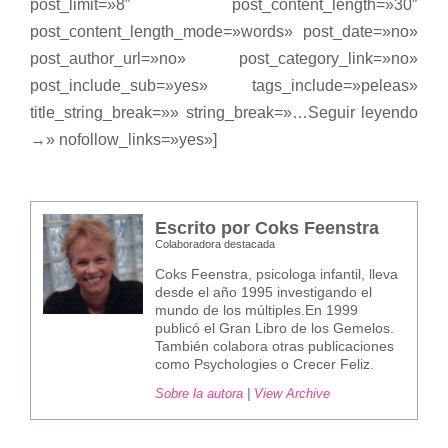
post_limit=»8″ post_content_length=»30″
post_content_length_mode=»words» post_date=»no»
post_author_url=»no» post_category_link=»no»
post_include_sub=»yes» tags_include=»peleas»
title_string_break=»» string_break=»…Seguir leyendo
→» nofollow_links=»yes»]
Escrito por Coks Feenstra
Colaboradora destacada
Coks Feenstra, psicologa infantil, lleva
desde el año 1995 investigando el
mundo de los múltiples.En 1999
publicó el Gran Libro de los Gemelos.
También colabora otras publicaciones
como Psychologies o Crecer Feliz.
Sobre la autora
|
View Archive