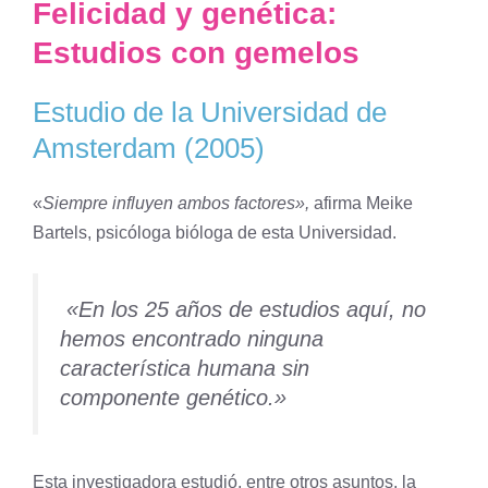
Felicidad y genética:
(2005)
Estudios con gemelos
Estudio de la Universidad de Edimburgo
(2008)
Estudio de la Universidad de
Estudio de la Universidad de Oslo (2018)
Últimos descubrimientos en la investigación de
Amsterdam (2005)
la felicidad genética
Descubre tu propensión genética a la
«
Siempre influyen ambos factores»,
afirma Meike
felicidad con un test casero
Bartels, psicóloga bióloga de esta Universidad.
Implicaciones para los padres de gemelos
Conclusión
«
En los 25 años de estudios aquí, no
Bonus I: ¿Un Museo de la Felicidad? Existe, y
hemos encontrado ninguna
está en España
característica humana sin
Bonus II: Influencia de la genética en otros
componente genético.»
rasgos humanos
Esta investigadora estudió, entre otros asuntos, la