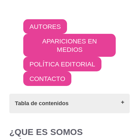
AUTORES
APARICIONES EN
MEDIOS
POLÍTICA EDITORIAL
CONTACTO
Tabla de contenidos
¿Que es Somos Múltiples?
Autores
¿QUE ES SOMOS
Apariciones en medios