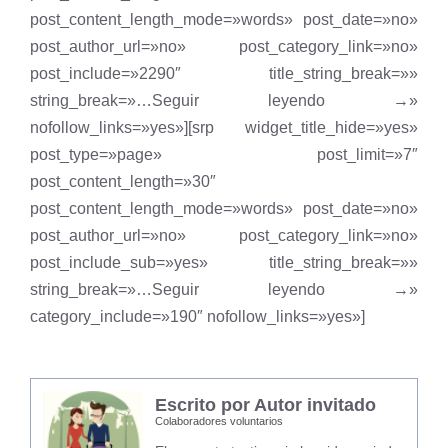
post_content_length_mode=»words» post_date=»no»
post_author_url=»no» post_category_link=»no»
post_include=»2290″ title_string_break=»»
string_break=»…Seguir leyendo →»
nofollow_links=»yes»][srp widget_title_hide=»yes»
post_type=»page» post_limit=»7″
post_content_length=»30″
post_content_length_mode=»words» post_date=»no»
post_author_url=»no» post_category_link=»no»
post_include_sub=»yes» title_string_break=»»
string_break=»…Seguir leyendo →»
category_include=»190″ nofollow_links=»yes»]
Escrito por Autor invitado
Colaboradores voluntarios