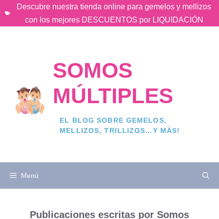
Saltar
Descubre nuestra tienda online para gemelos y mellizos
al
con los mejores DESCUENTOS por LIQUIDACIÓN
contenido
SOMOS
MÚLTIPLES
EL BLOG SOBRE GEMELOS,
MELLIZOS, TRILLIZOS…Y MÁS!
Menú
Publicaciones escritas por Somos