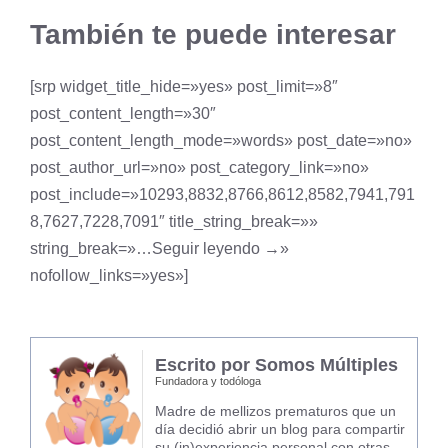
También te puede interesar
[srp widget_title_hide=»yes» post_limit=»8″
post_content_length=»30″
post_content_length_mode=»words» post_date=»no»
post_author_url=»no» post_category_link=»no»
post_include=»10293,8832,8766,8612,8582,7941,791
8,7627,7228,7091″ title_string_break=»»
string_break=»…Seguir leyendo →»
nofollow_links=»yes»]
Escrito por Somos Múltiples
Fundadora y todóloga
Madre de mellizos prematuros que un
día decidió abrir un blog para compartir
su (in)experiencia personal con otras