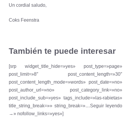
Un cordial saludo,
Coks Feenstra
También te puede interesar
[srp widget_title_hide=»yes» post_type=»page»
post_limit=»8″ post_content_length=»30″
post_content_length_mode=»words» post_date=»no»
post_author_url=»no» post_category_link=»no»
post_include_sub=»yes» tags_include=»las-rabietas»
title_string_break=»» string_break=»…Seguir leyendo
→» nofollow_links=»yes»]