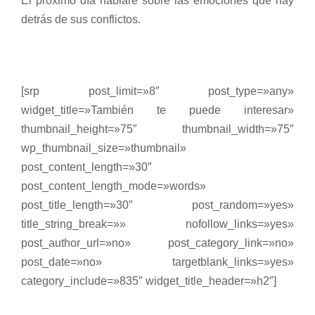
El próximo día hablaré sobre las emociones que hay
detrás de sus conflictos.
[srp post_limit=»8″ post_type=»any»
widget_title=»También te puede interesar»
thumbnail_height=»75″ thumbnail_width=»75″
wp_thumbnail_size=»thumbnail»
post_content_length=»30″
post_content_length_mode=»words»
post_title_length=»30″ post_random=»yes»
title_string_break=»» nofollow_links=»yes»
post_author_url=»no» post_category_link=»no»
post_date=»no» targetblank_links=»yes»
category_include=»835″ widget_title_header=»h2″]