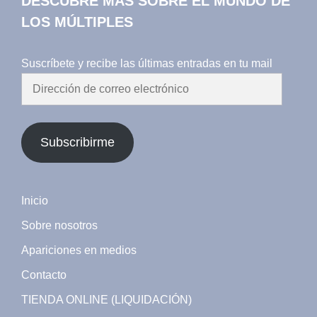
DESCUBRE MÁS SOBRE EL MUNDO DE
LOS MÚLTIPLES
Suscríbete y recibe las últimas entradas en tu mail
Dirección
de
correo
electrónico
Subscribirme
Inicio
Sobre nosotros
Apariciones en medios
Contacto
TIENDA ONLINE (LIQUIDACIÓN)