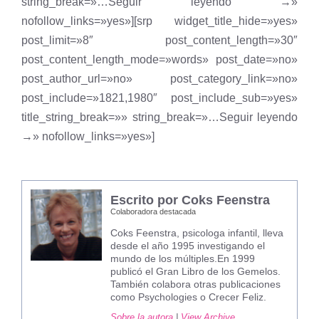
string_break=»…Seguir leyendo →»
nofollow_links=»yes»][srp widget_title_hide=»yes»
post_limit=»8″ post_content_length=»30″
post_content_length_mode=»words» post_date=»no»
post_author_url=»no» post_category_link=»no»
post_include=»1821,1980″ post_include_sub=»yes»
title_string_break=»» string_break=»…Seguir leyendo
→» nofollow_links=»yes»]
Escrito por Coks Feenstra
Colaboradora destacada
Coks Feenstra, psicologa infantil, lleva
desde el año 1995 investigando el
mundo de los múltiples.En 1999
publicó el Gran Libro de los Gemelos.
También colabora otras publicaciones
como Psychologies o Crecer Feliz.
Sobre la autora
|
View Archive