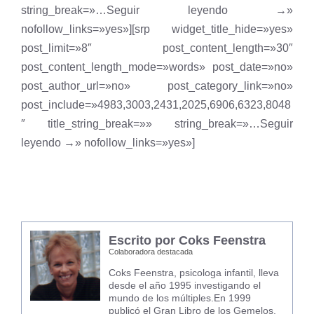
string_break=»…Seguir leyendo →»
nofollow_links=»yes»][srp widget_title_hide=»yes»
post_limit=»8″ post_content_length=»30″
post_content_length_mode=»words» post_date=»no»
post_author_url=»no» post_category_link=»no»
post_include=»4983,3003,2431,2025,6906,6323,8048
″ title_string_break=»» string_break=»…Seguir
leyendo →» nofollow_links=»yes»]
Escrito por Coks Feenstra
Colaboradora destacada
Coks Feenstra, psicologa infantil, lleva
desde el año 1995 investigando el
mundo de los múltiples.En 1999
publicó el Gran Libro de los Gemelos.