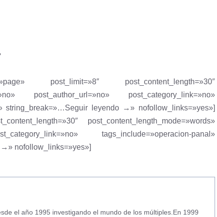
r
»page» post_limit=»8″ post_content_length=»30″
=»no» post_author_url=»no» post_category_link=»no»
=»» string_break=»…Seguir leyendo →» nofollow_links=»yes»]
st_content_length=»30″ post_content_length_mode=»words»
category_link=»no» tags_include=»operacion-panal»
 →» nofollow_links=»yes»]
 desde el año 1995 investigando el mundo de los múltiples.En 1999