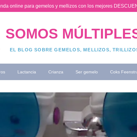
ienda online para gemelos y mellizos con los mejores DESC
SOMOS MÚLTIPLE
EL BLOG SOBRE GEMELOS, MELLIZOS, TRILLIZ
ros
Lactancia
Crianza
Ser gemelo
Coks Feenstr