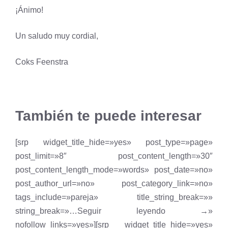
¡Ánimo!
Un saludo muy cordial,
Coks Feenstra
También te puede interesar
[srp widget_title_hide=»yes» post_type=»page»
post_limit=»8″ post_content_length=»30″
post_content_length_mode=»words» post_date=»no»
post_author_url=»no» post_category_link=»no»
tags_include=»pareja» title_string_break=»»
string_break=»…Seguir leyendo →»
nofollow_links=»yes»][srp widget_title_hide=»yes»