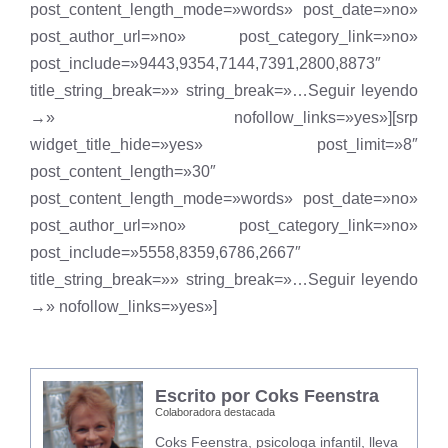
post_content_length_mode=»words» post_date=»no»
post_author_url=»no» post_category_link=»no»
post_include=»9443,9354,7144,7391,2800,8873″
title_string_break=»» string_break=»…Seguir leyendo
→» nofollow_links=»yes»][srp
widget_title_hide=»yes» post_limit=»8″
post_content_length=»30″
post_content_length_mode=»words» post_date=»no»
post_author_url=»no» post_category_link=»no»
post_include=»5558,8359,6786,2667″
title_string_break=»» string_break=»…Seguir leyendo
→» nofollow_links=»yes»]
Escrito por Coks Feenstra
Colaboradora destacada
Coks Feenstra, psicologa infantil, lleva