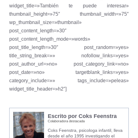
widget_title=»También te puede interesar»
thumbnail_height=»75″ thumbnail_width=»75″
wp_thumbnail_size=»thumbnail»
post_content_length=»30″
post_content_length_mode=»words»
post_title_length=»30″ post_random=»yes»
title_string_break=»» nofollow_links=»yes»
post_author_url=»no» post_category_link=»no»
post_date=»no» targetblank_links=»yes»
category_include=»» tags_include=»peleas»
widget_title_header=»h2″]
Escrito por Coks Feenstra
Colaboradora destacada
Coks Feenstra, psicologa infantil, lleva
desde el año 1995 investigando el