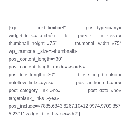
[srp post_limit=»8″ post_type=»any»
widget_title=»También te puede interesar»
thumbnail_height=»75″ thumbnail_width=»75″
wp_thumbnail_size=»thumbnail»
post_content_length=»30″
post_content_length_mode=»words»
post_title_length=»30″ title_string_break=»»
nofollow_links=»yes» post_author_url=»no»
post_category_link=»no» post_date=»no»
targetblank_links=»yes»
post_include=»7885,6343,6267,10412,9974,9709,857
5,2371″ widget_title_header=»h2″]