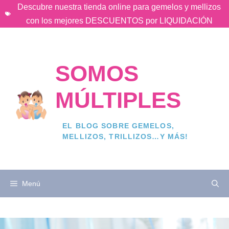
Saltar
Descubre nuestra tienda online para gemelos y mellizos
al
con los mejores DESCUENTOS por LIQUIDACIÓN
contenido
SOMOS
MÚLTIPLES
EL BLOG SOBRE GEMELOS,
MELLIZOS, TRILLIZOS…Y MÁS!
Menú