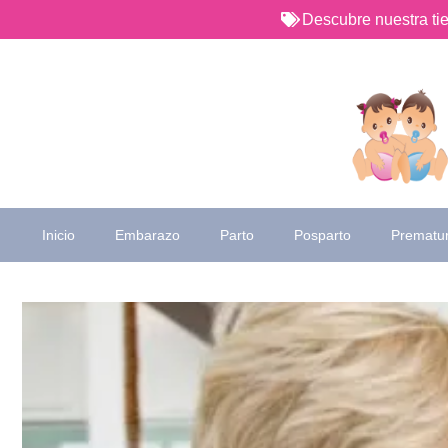
Saltar
Descubre nuestra t
al
contenido
Inicio
Embarazo
Parto
Posparto
Prematu