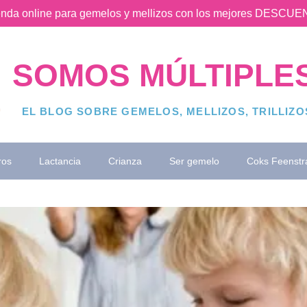
ienda online para gemelos y mellizos con los mejores DESC
SOMOS MÚLTIPLE
EL BLOG SOBRE GEMELOS, MELLIZOS, TRILLIZ
ros
Lactancia
Crianza
Ser gemelo
Coks Feenstr