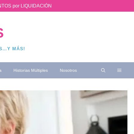
UENTOS por LIQUIDACIÓN
S
OS…Y MÁS!
a
Historias Múltiples
Nosotros