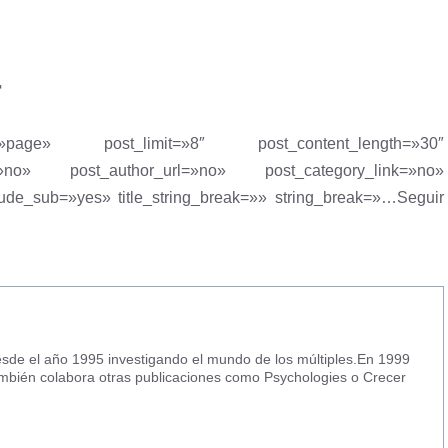
r
»page» post_limit=»8″ post_content_length=»30″
=»no» post_author_url=»no» post_category_link=»no»
ude_sub=»yes» title_string_break=»» string_break=»…Seguir
 desde el año 1995 investigando el mundo de los múltiples.En 1999
ambién colabora otras publicaciones como Psychologies o Crecer