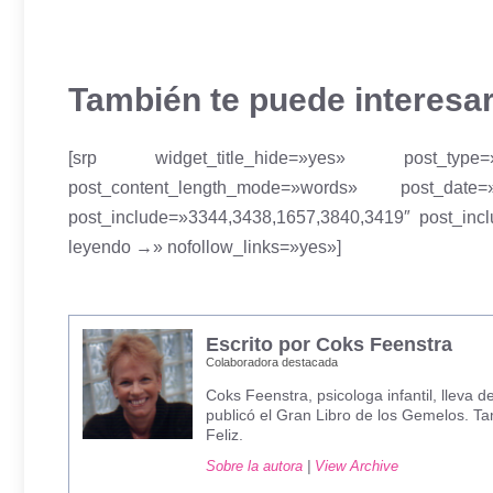
También te puede interesa
[srp widget_title_hide=»yes» post_type=
post_content_length_mode=»words» post_date
post_include=»3344,3438,1657,3840,3419″ post_incl
leyendo →» nofollow_links=»yes»]
Escrito por Coks Feenstra
Colaboradora destacada
Coks Feenstra, psicologa infantil, lleva
publicó el Gran Libro de los Gemelos. T
Feliz.
Sobre la autora
|
View Archive