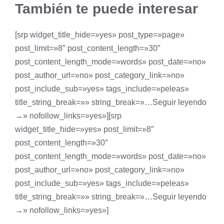
También te puede interesar
[srp widget_title_hide=»yes» post_type=»page»
post_limit=»8″ post_content_length=»30″
post_content_length_mode=»words» post_date=»no»
post_author_url=»no» post_category_link=»no»
post_include_sub=»yes» tags_include=»peleas»
title_string_break=»» string_break=»…Seguir leyendo
→» nofollow_links=»yes»][srp
widget_title_hide=»yes» post_limit=»8″
post_content_length=»30″
post_content_length_mode=»words» post_date=»no»
post_author_url=»no» post_category_link=»no»
post_include_sub=»yes» tags_include=»peleas»
title_string_break=»» string_break=»…Seguir leyendo
→» nofollow_links=»yes»]