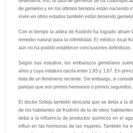
sesentena. Así, la tasa de gemelos se ha cuadruplicad
de gemelos y en los últimos tiempos están naciendo in
viven en otros estados también están teniendo gemelo
Con el tiempo la aldea de Kodinhi ha logrado atraer 
remedio natural para la infertilidad. El médico local
aún no ha podido establecer conclusiones definitivas.
Según sus estudios, los embarazos gemelares suele
años y cuya estatura oscila entre 1,65 y 1,67. En prin
trata de un fenómeno reciente. Sin embargo, si conside
parejas que son primos hermanos o primos segundos.
El doctor Sribiju también descarta que se deba a la d
de los habitantes de Kodinhi de la de otros habitante
deba a la influencia de productos químicos en el ag
influir en las hormonas de las mujeres. También ha e