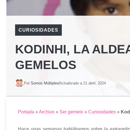
CURIOSIDADES
KODINHI, LA ALDE
GEMELOS
Por
Somos Múltiples
Actualizado a
21 abril, 2024
Portada
»
Archivo
»
Ser gemelo
»
Curiosidades
»
Kodi
Hace unas semanas hablábamos sobre la extraordin