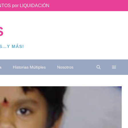
UENTOS por LIQUIDACIÓN
S
OS…Y MÁS!
a
Historias Múltiples
Nosotros