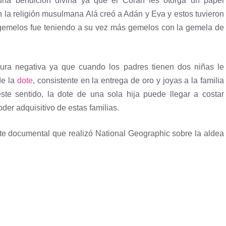
una bendición divina ya que el Corán les otorga un papel
n la religión musulmana Alá creó a Adán y Eva y estos tuvieron
gemelos fue teniendo a su vez más gemelos con la gemela de
ura negativa ya que cuando los padres tienen dos niñas le
de la
dote
, consistente en la entrega de oro y joyas a la familia
te sentido, la dote de una sola hija puede llegar a costar
der adquisitivo de estas familias.
ante documental que realizó National Geographic sobre la aldea