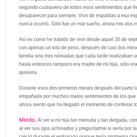
segundo cualquiera de todos esos sentimientos que lle
desaparecer para siempre. Vivo de espaldas a esa exp
nunca ocurrió. Sólo fue un mal sueño, ahora mis dos m
Así es como he tratado de vivir desde aquel 20 de septi
con apenas un kilo de peso, después de casi dos mes
familia sino tres nómadas que cada tarde realizaban u
hasta entonces tampoco era madre de mi hija, sólo era
quisiera.
Durante esos dos primeros meses después del parto la 
empañada por muchos malos sentimientos de los que a
ahora siento que ha llegado el momento de confesar to
Miedo.
Al ver a mi hija tan menuda y tan delgada, co
al ver sus ojos achinados y preguntarme si sería por la
creció durante el embarazo porque tenía problema cr