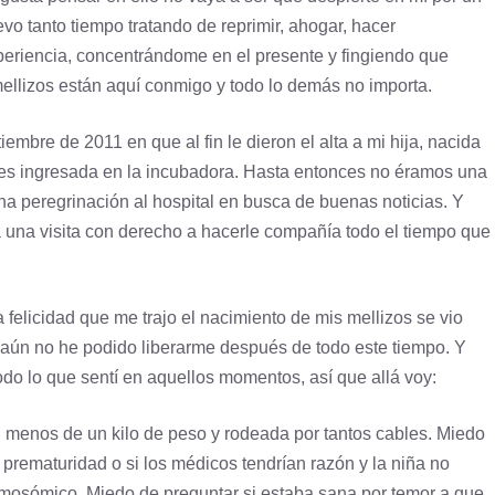
vo tanto tiempo tratando de reprimir, ahogar, hacer
eriencia, concentrándome en el presente y fingiendo que
ellizos están aquí conmigo y todo lo demás no importa.
embre de 2011 en que al fin le dieron el alta a mi hija, nacida
es ingresada en la incubadora. Hasta entonces no éramos una
na peregrinación al hospital en busca de buenas noticias. Y
 una visita con derecho a hacerle compañía todo el tiempo que
felicidad que me trajo el nacimiento de mis mellizos se vio
ún no he podido liberarme después de todo este tiempo. Y
do lo que sentí en aquellos momentos, así que allá voy:
n menos de un kilo de peso y rodeada por tantos cables. Miedo
 prematuridad o si los médicos tendrían razón y la niña no
omosómico. Miedo de preguntar si estaba sana por temor a que