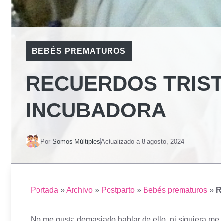
BEBÉS PREMATUROS
RECUERDOS TRISTE
INCUBADORA
Por
Somos Múltiples
Actualizado a
8 agosto, 2024
Portada
»
Archivo
»
Postparto
»
Bebés prematuros
»
R
No me gusta demasiado hablar de ello, ni siquiera me 