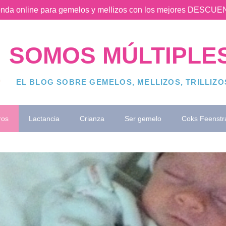
ienda online para gemelos y mellizos con los mejores DESC
SOMOS MÚLTIPLE
EL BLOG SOBRE GEMELOS, MELLIZOS, TRILLIZ
ros
Lactancia
Crianza
Ser gemelo
Coks Feenstr