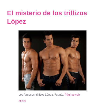
El misterio de los trillizos
López
Los famosos trillizos López. Fuente:
Página web
oficial