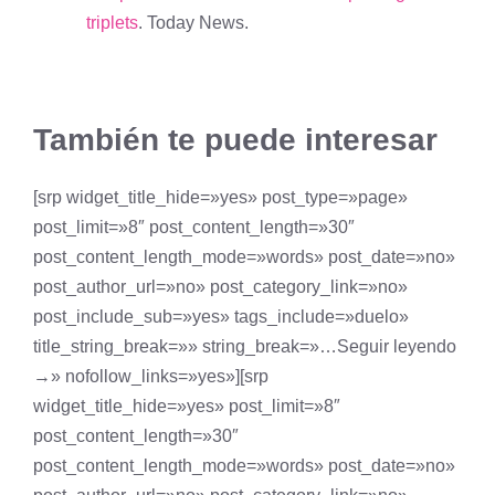
triplets
. Today News.
También te puede interesar
[srp widget_title_hide=»yes» post_type=»page»
post_limit=»8″ post_content_length=»30″
post_content_length_mode=»words» post_date=»no»
post_author_url=»no» post_category_link=»no»
post_include_sub=»yes» tags_include=»duelo»
title_string_break=»» string_break=»…Seguir leyendo
→» nofollow_links=»yes»][srp
widget_title_hide=»yes» post_limit=»8″
post_content_length=»30″
post_content_length_mode=»words» post_date=»no»