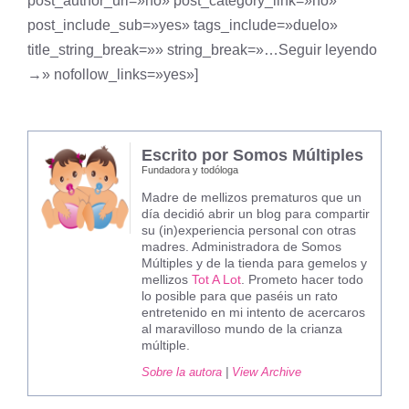
post_author_url=»no» post_category_link=»no»
post_include_sub=»yes» tags_include=»duelo»
title_string_break=»» string_break=»…Seguir leyendo
→» nofollow_links=»yes»]
Escrito por Somos Múltiples
Fundadora y todóloga
Madre de mellizos prematuros que un
día decidió abrir un blog para compartir
su (in)experiencia personal con otras
madres. Administradora de Somos
Múltiples y de la tienda para gemelos y
mellizos
Tot A Lot
. Prometo hacer todo
lo posible para que paséis un rato
entretenido en mi intento de acercaros
al maravilloso mundo de la crianza
múltiple.
Sobre la autora
|
View Archive