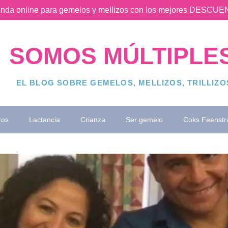
ienda online para gemelos y mellizos con los mejores DESC
SOMOS MÚLTIPLE
EL BLOG SOBRE GEMELOS, MELLIZOS, TRILLIZ
ros
Lactancia
Crianza
Ser gemelo
Coks Feenstr