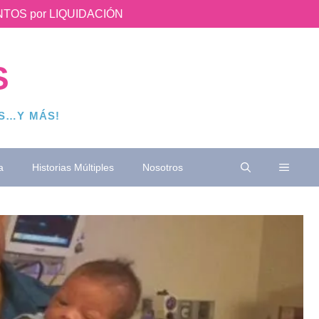
UENTOS por LIQUIDACIÓN
S
OS…Y MÁS!
a
Historias Múltiples
Nosotros