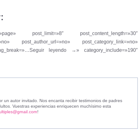
:
»page» post_limit=»8″ post_content_length=»30″
=»no» post_author_url=»no» post_category_link=»no»
tring_break=»…Seguir leyendo →» category_include=»190″
r un autor invitado. Nos encanta recibir testimonios de padres
 adultos. Vuestras experiencias enriquecen muchísimo esta
ltiples@gmail.com
!