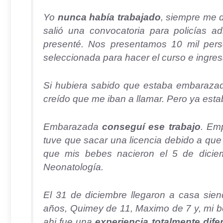
Yo
nunca había trabajado
, siempre me d
salió una convocatoria para policías a
presenté. Nos presentamos 10 mil per
seleccionada para hacer el curso e ingres
Si hubiera sabido que estaba embaraza
creído que me iban a llamar. Pero ya estab
Embarazada
conseguí ese trabajo
. Em
tuve que sacar una licencia debido a que
que mis bebes nacieron el 5 de dici
Neonatología.
El 31 de diciembre llegaron a casa sie
años, Quimey de 11, Maximo de 7 y, mi be
ahi fue una
experiencia totalmente dife