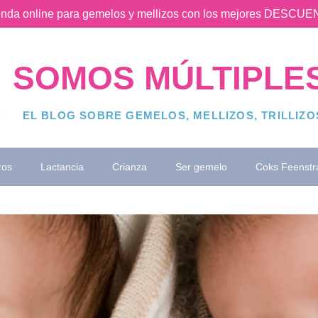
ienda online para gemelos y mellizos con los mejores DESC
SOMOS MÚLTIPLE
EL BLOG SOBRE GEMELOS, MELLIZOS, TRILLIZ
ros
Lactancia
Crianza
Ser gemelo
Coks Feenstr