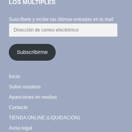
LOS MÚLTIPLES
Suscríbete y recibe las últimas entradas en tu mail
Dirección
de
correo
electrónico
Subscribirme
Inicio
Sobre nosotros
Apariciones en medios
Contacto
TIENDA ONLINE (LIQUIDACIÓN)
Aviso legal