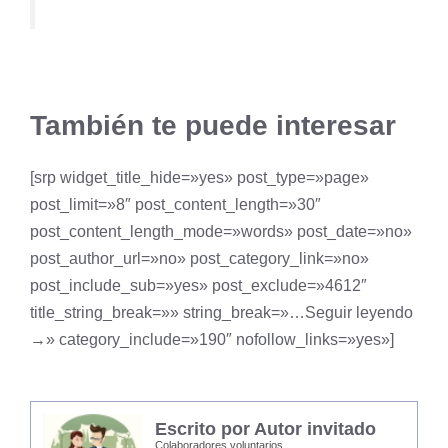
También te puede interesar
[srp widget_title_hide=»yes» post_type=»page»
post_limit=»8″ post_content_length=»30″
post_content_length_mode=»words» post_date=»no»
post_author_url=»no» post_category_link=»no»
post_include_sub=»yes» post_exclude=»4612″
title_string_break=»» string_break=»…Seguir leyendo
→» category_include=»190″ nofollow_links=»yes»]
Escrito por Autor invitado
Colaboradores voluntarios