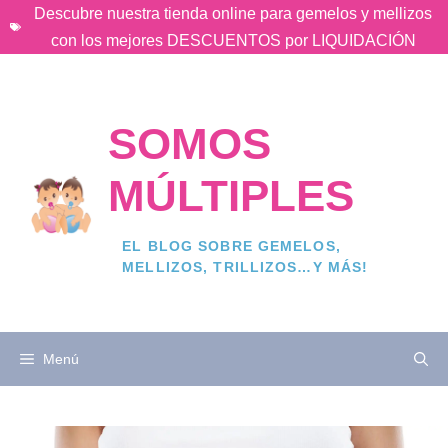
Saltar
Descubre nuestra tienda online para gemelos y mellizos
al
con los mejores DESCUENTOS por LIQUIDACIÓN
contenido
SOMOS
MÚLTIPLES
EL BLOG SOBRE GEMELOS,
MELLIZOS, TRILLIZOS…Y MÁS!
Menú