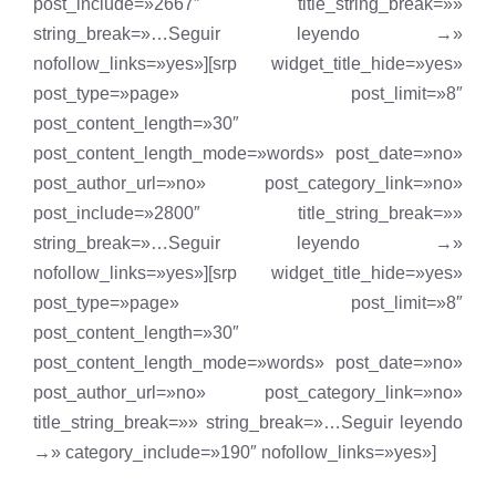
post_include=»2667″ title_string_break=»»
string_break=»…Seguir leyendo →»
nofollow_links=»yes»][srp widget_title_hide=»yes»
post_type=»page» post_limit=»8″
post_content_length=»30″
post_content_length_mode=»words» post_date=»no»
post_author_url=»no» post_category_link=»no»
post_include=»2800″ title_string_break=»»
string_break=»…Seguir leyendo →»
nofollow_links=»yes»][srp widget_title_hide=»yes»
post_type=»page» post_limit=»8″
post_content_length=»30″
post_content_length_mode=»words» post_date=»no»
post_author_url=»no» post_category_link=»no»
title_string_break=»» string_break=»…Seguir leyendo
→» category_include=»190″ nofollow_links=»yes»]