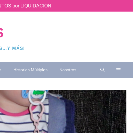
UENTOS por LIQUIDACIÓN
S
OS…Y MÁS!
a
Historias Múltiples
Nosotros