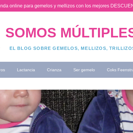
ienda online para gemelos y mellizos con los mejores DESC
SOMOS MÚLTIPLE
EL BLOG SOBRE GEMELOS, MELLIZOS, TRILLIZ
ros
Lactancia
Crianza
Ser gemelo
Coks Feenstr