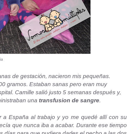
ia
nas de gestación, nacieron mis pequeñas.
500 gramos. Estaban sanas pero eran muy
pital. Camille salió justo 5 semanas después y,
ministraban una
transfusion de sangre
.
 a España al trabajo y yo me quedé allí con su
recía que nunca iba a acabar. Durante ese tiempo
os días para que pudiera darles el pecho a las dos