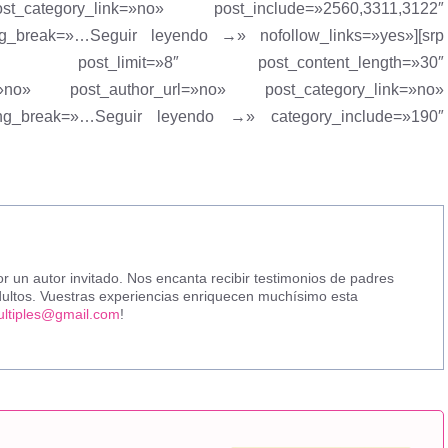
category_link=»no» post_include=»2560,3311,3122″
ring_break=»…Seguir leyendo →» nofollow_links=»yes»][srp
ge» post_limit=»8″ post_content_length=»30″
=»no» post_author_url=»no» post_category_link=»no»
tring_break=»…Seguir leyendo →» category_include=»190″
r un autor invitado. Nos encanta recibir testimonios de padres
 adultos. Vuestras experiencias enriquecen muchísimo esta
ltiples@gmail.com
!