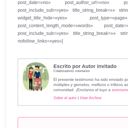
post_date=»no» post_author_url=»no» post_
post_include_sub=»yes» title_string_break=»» st
widget_title_hide=»yes» post_type=»pa
post_content_length_mode=»words» post_date
post_include_sub=»yes» title_string_break=»» s
nofollow_links=»yes»]
Escrito por Autor invitado
Colaboradores voluntarios
El presente testimonio ha sido enviado po
múltiples y gemelos, mellizos o trillizos
comunidad. ¡Envíanos el tuyo a
somosmu
Sobre el autor
|
View Archive