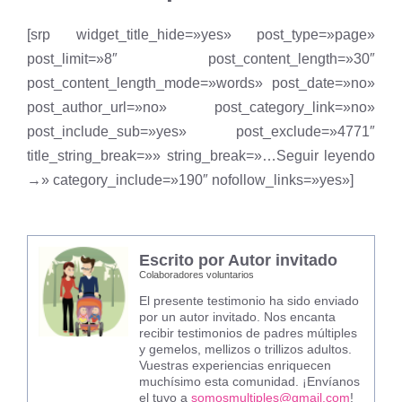
[srp widget_title_hide=»yes» post_type=»page»
post_limit=»8″ post_content_length=»30″
post_content_length_mode=»words» post_date=»no»
post_author_url=»no» post_category_link=»no»
post_include_sub=»yes» post_exclude=»4771″
title_string_break=»» string_break=»…Seguir leyendo
→» category_include=»190″ nofollow_links=»yes»]
Escrito por Autor invitado
Colaboradores voluntarios
El presente testimonio ha sido enviado
por un autor invitado. Nos encanta
recibir testimonios de padres múltiples
y gemelos, mellizos o trillizos adultos.
Vuestras experiencias enriquecen
muchísimo esta comunidad. ¡Envíanos
el tuyo a
somosmultiples@gmail.com
!