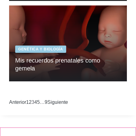
GENÉTICA Y BIOLOGÍA
Mis recuerdos prenatales como
gemela
Anterior
1
2
3
4
5
…
9
Siguiente