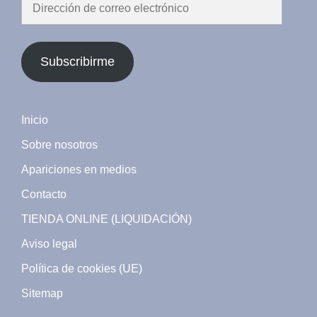
Dirección
de
correo
electrónico
Subscribirme
Inicio
Sobre nosotros
Apariciones en medios
Contacto
TIENDA ONLINE (LIQUIDACIÓN)
Aviso legal
Política de cookies (UE)
Sitemap