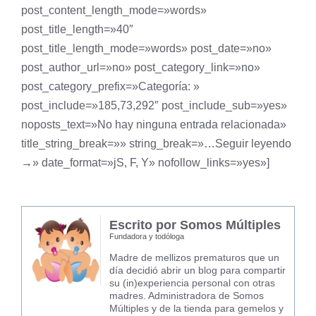
post_content_length_mode=»words»
post_title_length=»40″
post_title_length_mode=»words» post_date=»no»
post_author_url=»no» post_category_link=»no»
post_category_prefix=»Categoría: »
post_include=»185,73,292″ post_include_sub=»yes»
noposts_text=»No hay ninguna entrada relacionada»
title_string_break=»» string_break=»…Seguir leyendo
→» date_format=»jS, F, Y» nofollow_links=»yes»]
Escrito por Somos Múltiples
Fundadora y todóloga
Madre de mellizos prematuros que un
día decidió abrir un blog para compartir
su (in)experiencia personal con otras
madres. Administradora de Somos
Múltiples y de la tienda para gemelos y