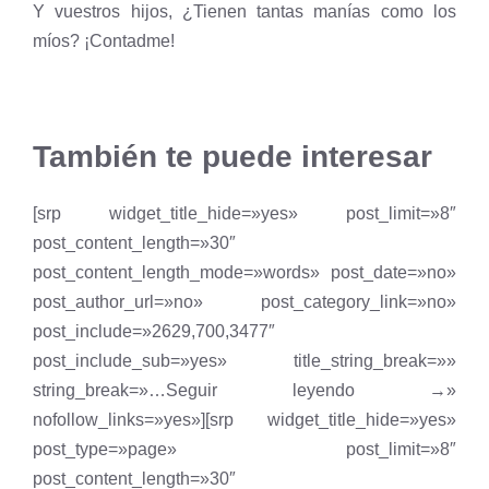
Y vuestros hijos, ¿Tienen tantas manías como los
míos? ¡Contadme!
También te puede interesar
[srp widget_title_hide=»yes» post_limit=»8″
post_content_length=»30″
post_content_length_mode=»words» post_date=»no»
post_author_url=»no» post_category_link=»no»
post_include=»2629,700,3477″
post_include_sub=»yes» title_string_break=»»
string_break=»…Seguir leyendo →»
nofollow_links=»yes»][srp widget_title_hide=»yes»
post_type=»page» post_limit=»8″
post_content_length=»30″