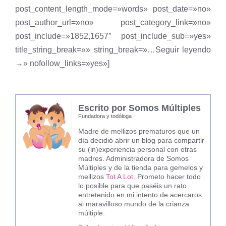
post_content_length_mode=»words» post_date=»no»
post_author_url=»no» post_category_link=»no»
post_include=»1852,1657″ post_include_sub=»yes»
title_string_break=»» string_break=»…Seguir leyendo
→» nofollow_links=»yes»]
Escrito por Somos Múltiples
Fundadora y todóloga
Madre de mellizos prematuros que un
día decidió abrir un blog para compartir
su (in)experiencia personal con otras
madres. Administradora de Somos
Múltiples y de la tienda para gemelos y
mellizos
Tot A Lot
. Prometo hacer todo
lo posible para que paséis un rato
entretenido en mi intento de acercaros
al maravilloso mundo de la crianza
múltiple.