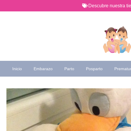
Saltar
Descubre nuestra t
al
contenido
Inicio
Embarazo
Parto
Posparto
Prematu