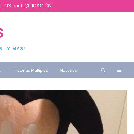
UENTOS por LIQUIDACIÓN
S
OS…Y MÁS!
a
Historias Múltiples
Nosotros