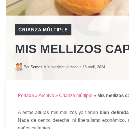
CRIANZA MÚLTIPLE
MIS MELLIZOS CAP
Por
Somos Múltiples
Actualizado a
16 abril, 2024
Portada
»
Archivo
»
Crianza múltiple
»
Mis mellizos ca
A estas alturas mis mellizos ya tienen
bien definida
Nada de centro derecha, ni liberalismo económico, ni
paños calientes.