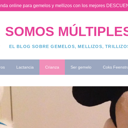
ienda online para gemelos y mellizos con los mejores DESC
SOMOS MÚLTIPLE
EL BLOG SOBRE GEMELOS, MELLIZOS, TRILLIZ
ros
Lactancia
Crianza
Ser gemelo
Coks Feenstr