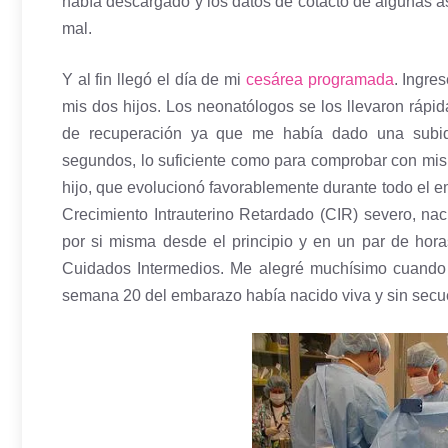
había descargado y los datos de cotacto de algunas as
mal.
Y al fin llegó el día de mi
cesárea programada
. Ingre
mis dos hijos. Los neonatólogos se los llevaron rápi
de recuperación ya que me había dado una subid
segundos, lo suficiente como para comprobar con mis 
hijo, que evolucionó favorablemente durante todo el e
Crecimiento Intrauterino Retardado (CIR) severo, na
por si misma desde el principio y en un par de hor
Cuidados Intermedios. Me alegré muchísimo cuando 
semana 20 del embarazo había nacido viva y sin secu