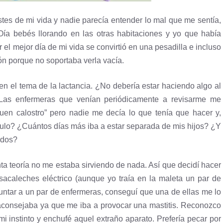
tes de mi vida y nadie parecía entender lo mal que me sentía,
ía bebés llorando en las otras habitaciones y yo que había
r el mejor día de mi vida se convirtió en una pesadilla e incluso
ón porque no soportaba verla vacía.
n el tema de la lactancia. ¿No debería estar haciendo algo al
 Las enfermeras que venían periódicamente a revisarme me
en calostro” pero nadie me decía lo que tenía que hacer y,
mulo? ¿Cuántos días más iba a estar separada de mis hijos? ¿Y
ados?
ta teoría no me estaba sirviendo de nada. Así que decidí hacer
sacaleches eléctrico (aunque yo traía en la maleta un par de
ntar a un par de enfermeras, conseguí que una de ellas me lo
aconsejaba ya que me iba a provocar una mastitis. Reconozco
mi instinto y enchufé aquel extraño aparato. Prefería pecar por