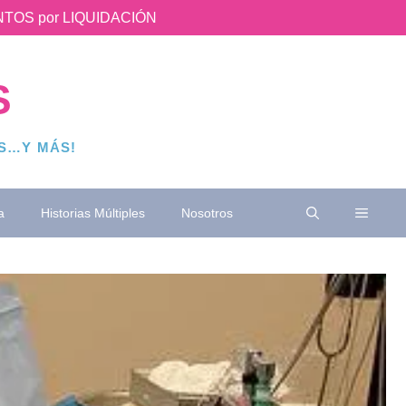
UENTOS por LIQUIDACIÓN
S
OS…Y MÁS!
a
Historias Múltiples
Nosotros