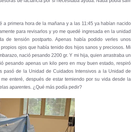
esoras de lactancia por si necesitaba ayuda. Nada podía salir
sé a primera hora de la mañana y a las 11:45 ya habían nacido
damente para revisarlos y yo me quedé ingresada en la unidad
a de tensión postparto. Apenas había podido verles unos
propios ojos que había tenido dos hijos sanos y preciosos. Mi
mbarazo, nació pesando 2200 gr. Y mi hija, quien arrastraba un
ció pesando apenas un kilo pero en muy buen estado, respiró
as pasó de la Unidad de Cuidados Intensivos a la Unidad de
me enteré, después de estar temiendo por su vida desde la
elas aparentes. ¿Qué más podía pedir?