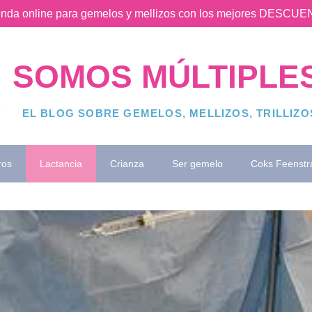
ienda online para gemelos y mellizos con los mejores DESC
SOMOS MÚLTIPLE
EL BLOG SOBRE GEMELOS, MELLIZOS, TRILLIZ
ros
Lactancia
Crianza
Ser gemelo
Coks Feenstr